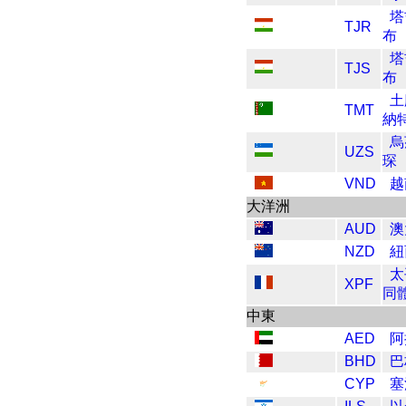
塔
TJR
布
塔
TJS
布
土
TMT
納
烏
UZS
琛
VND
越
大洋洲
AUD
澳
NZD
紐
太
XPF
同
中東
AED
阿
BHD
巴
CYP
塞