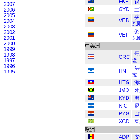
FKP
福
2007
GYD
圭
2006
2005
委
VEB
2004
瓦
2003
委
2002
VEF
2001
瓦
2000
中美洲
1999
哥
1998
CRC
隆
1997
1996
洪
HNL
1995
拉
HTG
海
JMD
牙
KYD
開
NIO
尼
PYG
巴
XCD
東
歐洲
ADP
安