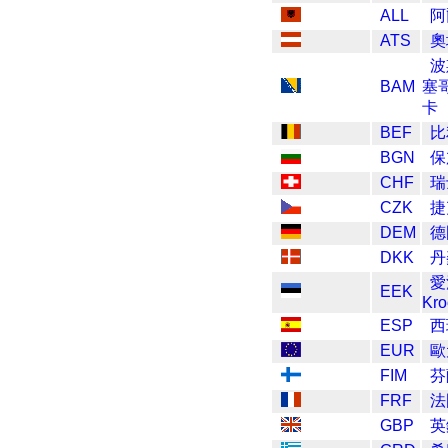
ALL
阿
ATS
奧
波
BAM
塞
卡
BEF
比
BGN
保
CHF
瑞
CZK
捷
DEM
德
DKK
丹
愛
EEK
Kr
ESP
西
EUR
歐
FIM
芬
FRF
法
GBP
英