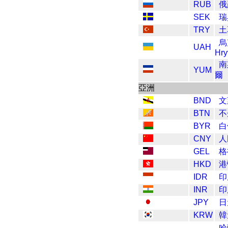
RUB
俄
SEK
瑞
TRY
土
烏
UAH
Hry
南
YUM
爾
亞洲
BND
文
BTN
不
BYR
白
CNY
人
GEL
格
HKD
港
IDR
印
INR
印
JPY
日
KRW
韓
哈