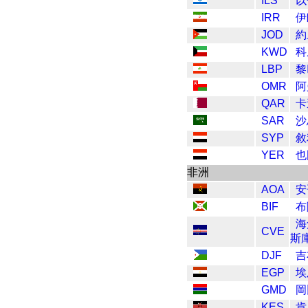
ILS
以
IRR
伊
JOD
約
KWD
科
LBP
黎
OMR
阿
QAR
卡
SAR
沙
SYP
敘
YER
也
非洲
AOA
安
BIF
布
海
CVE
斯
DJF
吉
EGP
埃
GMD
岡
KES
肯