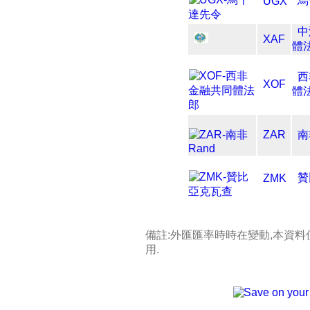
烏
UGX
中
XAF
體
西
XOF
體
ZAR
南
贊
ZMK
備註:外匯匯率時時在變動,本資
用.