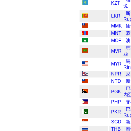
KZT
戈
斯
LKR
Ru
MMK
緬
MNT
蒙
MOP
澳
馬
MVR
亞
馬
MYR
Rin
NPR
尼
NTD
新
巴
PGK
內
PHP
菲
巴
PKR
Ru
SGD
新
THB
泰