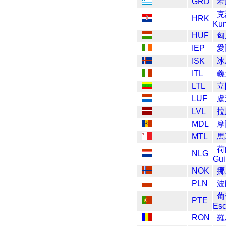
GRD
希
克
HRK
Ku
HUF
匈
IEP
愛
ISK
冰
ITL
義
LTL
立
LUF
盧
LVL
拉
MDL
摩
MTL
馬
荷
NLG
Gui
NOK
挪
PLN
波
葡
PTE
Es
RON
羅