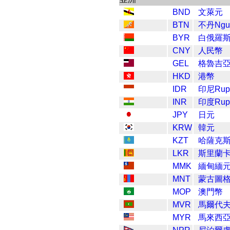
BND
文萊元
BTN
不丹Ngul
BYR
白俄羅
CNY
人民幣
GEL
格魯吉
HKD
港幣
IDR
印尼Rup
INR
印度Rup
JPY
日元
KRW
韓元
KZT
哈薩克
LKR
斯里蘭卡
MMK
緬甸緬
MNT
蒙古圖
MOP
澳門幣
MVR
馬爾代
MYR
馬來西亞R