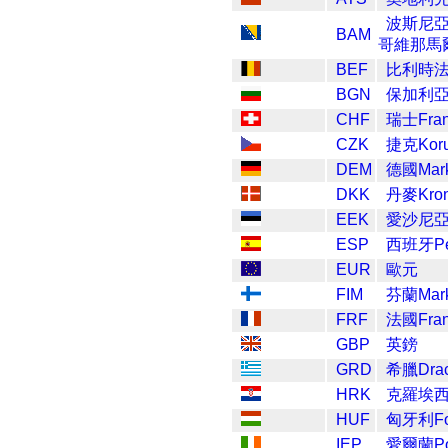
波斯尼
BAM
哥維那馬
BEF
比利時
BGN
保加利亞
CHF
瑞士Fra
CZK
捷克Kor
DEM
德國Mar
DKK
丹麥Kro
EEK
愛沙尼亞K
ESP
西班牙Pe
EUR
歐元
FIM
芬蘭Mar
FRF
法國Fra
GBP
英鎊
GRD
希臘Dra
HRK
克羅埃西
HUF
匈牙利For
IEP
愛爾蘭Po