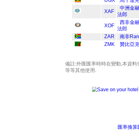
UGX
烏干達
中洲金
XAF
法郎
西非金
XOF
法郎
ZAR
南非Ran
ZMK
贊比亞
備註:外匯匯率時時在變動,本資料
等等其他使用.
匯率換算