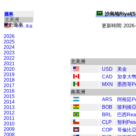
沙烏地Riyal(S
匯率
北美洲
歷史匯率
更新時間: 2026-0
USD
,
美金
2026
2025
2024
2023
2022
北美洲
2021
2020
USD
美金
2019
CAD
加拿大
2018
MXN
墨西哥Pe
2017
2016
南美洲
2015
ARS
阿根廷Pe
2014
BOB
玻利維
2013
2012
BRL
巴西Rea
2011
CLP
智利Pes
2010
2009
COP
哥倫比
2008