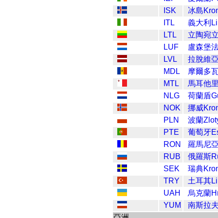
ISK
冰島Kro
ITL
義大利Li
LTL
立陶宛
LUF
盧森堡
LVL
拉脫維亞L
MDL
摩爾多
MTL
馬耳他
NLG
荷蘭盾Gui
NOK
挪威Kron
PLN
波蘭Zlot
PTE
葡萄牙Es
RON
羅馬尼亞
RUB
俄羅斯Ru
SEK
瑞典Kro
TRY
土耳其Li
UAH
烏克蘭Hry
YUM
南斯拉
亞洲