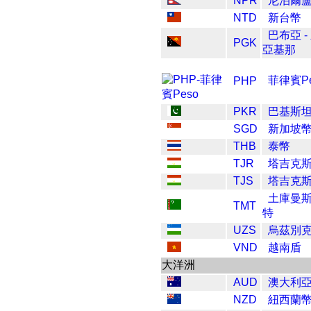
NPR
尼泊爾
NTD
新台幣
巴布亞 -
PGK
亞基那
菲律賓Pe
PHP
PKR
巴基斯坦
SGD
新加坡
THB
泰幣
TJR
塔吉克
TJS
塔吉克
土庫曼
TMT
特
UZS
烏茲別
VND
越南盾
大洋洲
AUD
澳大利
NZD
紐西蘭