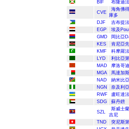
BIF
布隆迪
海角佛
CVE
庫多
DJF
吉布提
EGP
埃及Pou
GMD
岡比亞Da
KES
肯尼亞
KMF
科摩羅
LYD
利比亞
MAD
摩洛哥
MGA
馬達加
NAD
納米比
NGN
奈及利亞N
RWF
盧旺達
SDG
蘇丹鎊
斯威士
SZL
吉尼
TND
突尼斯