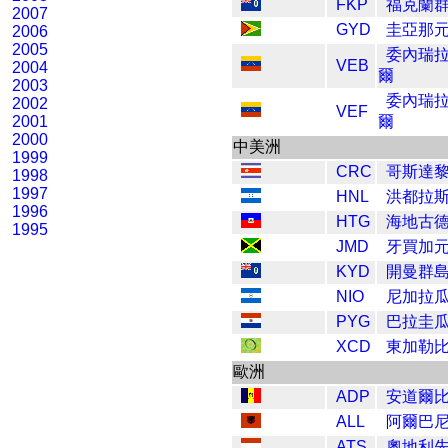
FKP
福克蘭
2007
GYD
圭亞那
2006
2005
委內瑞
VEB
2004
爾
2003
委內瑞
2002
VEF
2001
爾
2000
中美洲
1999
CRC
哥斯達
1998
1997
HNL
洪都拉
1996
HTG
海地古
1995
JMD
牙買加
KYD
開曼群
NIO
尼加拉
PYG
巴拉圭
XCD
東加勒
歐洲
ADP
安道爾
ALL
阿爾巴
ATS
奧地利