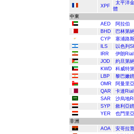
太平洋
XPF
體
中東
AED
阿拉伯
BHD
巴林第
CYP
塞浦路
ILS
以色列Sh
IRR
伊朗Rial
JOD
約旦第
KWD
科威特
LBP
黎巴嫩
OMR
阿曼里
QAR
卡達Rial
SAR
沙烏地Ri
SYP
敘利亞
YER
也門里
非洲
AOA
安哥拉