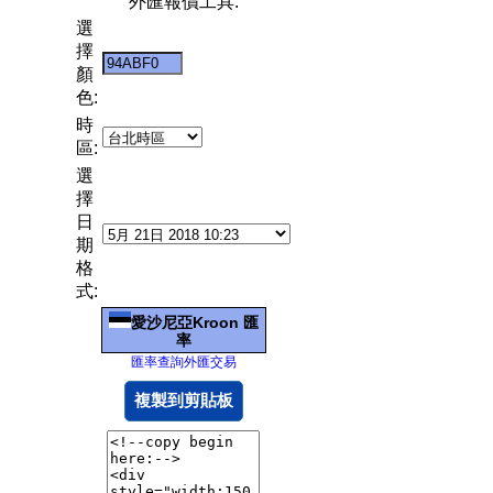
外匯報價工具:
選
擇
顏
色:
時
區:
選
擇
日
期
格
式:
愛沙尼亞Kroon 匯
率
匯率查詢外匯交易
複製到剪貼板