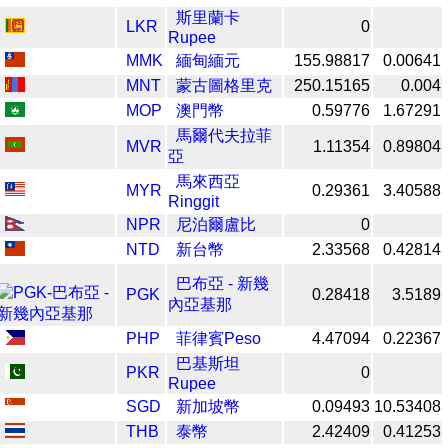
斯里蘭卡
LKR
0
Rupee
MMK
緬甸緬元
155.98817
0.00641
MNT
蒙古圖格里克
250.15165
0.004
MOP
澳門幣
0.59776
1.67291
馬爾代夫拉菲
MVR
1.11354
0.89804
亞
馬來西亞
MYR
0.29361
3.40588
Ringgit
NPR
尼泊爾盧比
0
NTD
新台幣
2.33568
0.42814
巴布亞 - 新幾
PGK
0.28418
3.5189
內亞基那
PHP
菲律賓Peso
4.47094
0.22367
巴基斯坦
PKR
0
Rupee
SGD
新加坡幣
0.09493
10.53408
THB
泰幣
2.42409
0.41253