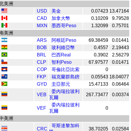
北美洲
USD
美金
0.07423
13.47164
CAD
加拿大幣
0.10209
9.79528
MXN
墨西哥Peso
1.32099
0.75701
南美洲
ARS
阿根廷Peso
69.38459
0.01441
BOB
玻利維亞幣
0.4557
2.19443
BRL
巴西Real
0.3902
2.56279
CLP
智利Peso
67.97577
0.01471
COP
哥倫比亞比索
0
FKP
福克蘭群島鎊
0.05543
18.04077
GYD
圭亞那元
15.47133
0.06464
委內瑞拉玻利
VEB
267.73477
0.00374
瓦爾
委內瑞拉玻利
VEF
0
瓦爾
中美洲
哥斯達黎加科
CRC
38.70205
0.02584