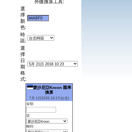
外匯換算工具:
選
擇
顏
色:
時
區:
選
擇
日
期
格
式:
愛沙尼亞Kroon 匯率
換算
7月 1日2026 18:17(台北)
金額:
從:
轉到: