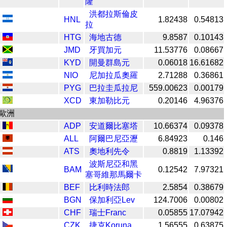
隆
洪都拉斯倫皮
HNL
1.82438
0.54813
拉
HTG
海地古德
9.8587
0.10143
JMD
牙買加元
11.53776
0.08667
KYD
開曼群島元
0.06018
16.61682
NIO
尼加拉瓜奧羅
2.71288
0.36861
PYG
巴拉圭瓜拉尼
559.00623
0.00179
XCD
東加勒比元
0.20146
4.96376
歐洲
ADP
安道爾比塞塔
10.66374
0.09378
ALL
阿爾巴尼亞瀝
6.84923
0.146
ATS
奧地利先令
0.8819
1.13392
波斯尼亞和黑
BAM
0.12542
7.97321
塞哥維那馬爾卡
BEF
比利時法郎
2.5854
0.38679
BGN
保加利亞Lev
124.7006
0.00802
CHF
瑞士Franc
0.05855
17.07942
CZK
捷克Koruna
1.56555
0.63875