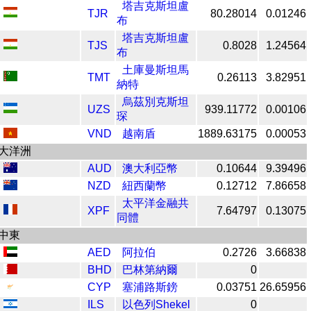
塔吉克斯坦盧
TJR
80.28014
0.01246
布
塔吉克斯坦盧
TJS
0.8028
1.24564
布
土庫曼斯坦馬
TMT
0.26113
3.82951
納特
烏茲別克斯坦
UZS
939.11772
0.00106
琛
VND
越南盾
1889.63175
0.00053
大洋洲
AUD
澳大利亞幣
0.10644
9.39496
NZD
紐西蘭幣
0.12712
7.86658
太平洋金融共
XPF
7.64797
0.13075
同體
中東
AED
阿拉伯
0.2726
3.66838
BHD
巴林第納爾
0
CYP
塞浦路斯鎊
0.03751
26.65956
ILS
以色列Shekel
0