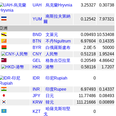
UAH
烏克蘭Hryvnia
3.25327
0.30738
南斯拉夫第納
YUM
0.12542
7.97321
爾
亞洲
BND
文萊元
0.09493
10.53408
BTN
不丹Ngultrum
6.97604
0.14335
BYR
白俄羅斯盧布
2.0E-5
50000
CNY
人民幣
0.51218
1.95244
GEL
格魯吉亞拉里
0.20549
4.86642
HKD
港幣
0.58116
1.7207
IDR
印尼Rupiah
0
INR
印度Rupee
6.97493
0.14337
JPY
日元
11.77486
0.08493
KRW
韓元
111.21666
0.00899
哈薩克斯坦堅
KZT
0
戈