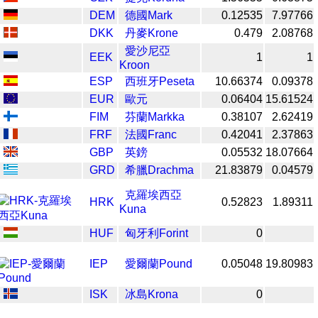
DEM
德國Mark
0.12535
7.97766
DKK
丹麥Krone
0.479
2.08768
愛沙尼亞
EEK
1
1
Kroon
ESP
西班牙Peseta
10.66374
0.09378
EUR
歐元
0.06404
15.61524
FIM
芬蘭Markka
0.38107
2.62419
FRF
法國Franc
0.42041
2.37863
GBP
英鎊
0.05532
18.07664
GRD
希臘Drachma
21.83879
0.04579
克羅埃西亞
HRK
0.52823
1.89311
Kuna
HUF
匈牙利Forint
0
IEP
愛爾蘭Pound
0.05048
19.80983
ISK
冰島Krona
0