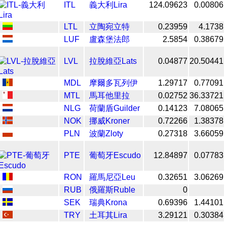
ITL
義大利Lira
124.09623
0.00806
LTL
立陶宛立特
0.23959
4.1738
LUF
盧森堡法郎
2.5854
0.38679
LVL
拉脫維亞Lats
0.04877
20.50441
MDL
摩爾多瓦列伊
1.29717
0.77091
MTL
馬耳他里拉
0.02752
36.33721
NLG
荷蘭盾Guilder
0.14123
7.08065
NOK
挪威Kroner
0.72266
1.38378
PLN
波蘭Zloty
0.27318
3.66059
PTE
葡萄牙Escudo
12.84897
0.07783
RON
羅馬尼亞Leu
0.32651
3.06269
RUB
俄羅斯Ruble
0
SEK
瑞典Krona
0.69396
1.44101
TRY
土耳其Lira
3.29121
0.30384