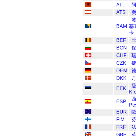
ALL
ATS
BAM
塞
卡
BEF
BGN
保
CHF
瑞
CZK
捷
DEM
德
DKK
丹
EEK
Kr
ESP
Pe
EUR
FIM
芬
FRF
法
GBP