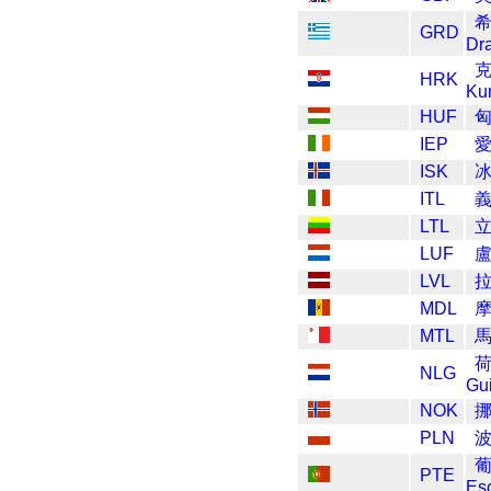
GRD
Dr
HRK
Ku
HUF
匈
IEP
愛
ISK
冰
ITL
義
LTL
LUF
LVL
拉
MDL
MTL
NLG
Gui
NOK
挪
PLN
波
PTE
Es