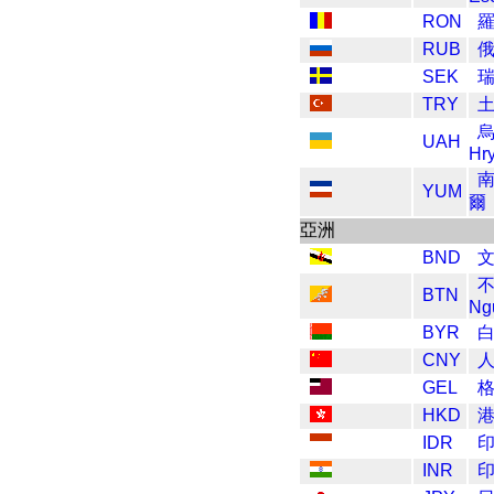
RON
羅
RUB
俄
SEK
瑞
TRY
土
UAH
Hr
YUM
爾
亞洲
BND
BTN
Ng
BYR
CNY
GEL
HKD
IDR
印
INR
印