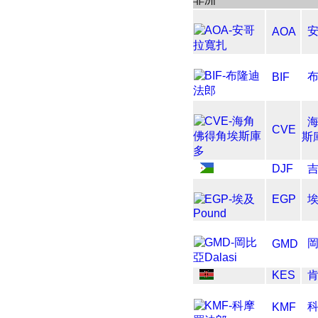
AOA
BIF
CVE
斯
DJF
EGP
埃
岡
GMD
KES
KMF