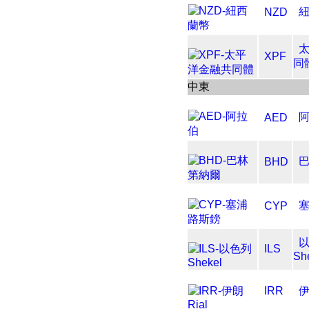
NZD
XPF
同
中東
AED
BHD
CYP
ILS
Sh
IRR
伊