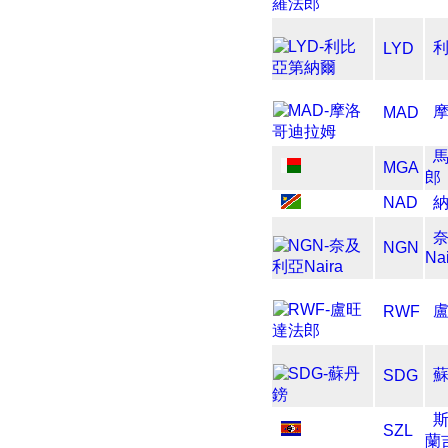
LYD
MAD
MGA
郎
NAD
NGN
Na
RWF
SDG
SZL
蘭