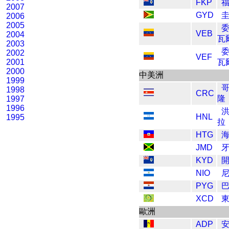
FKP
2007
GYD
2006
2005
VEB
2004
瓦
2003
2002
VEF
2001
瓦
2000
中美洲
1999
1998
CRC
隆
1997
1996
HNL
1995
拉
HTG
JMD
KYD
NIO
PYG
XCD
歐洲
ADP