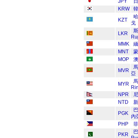
JPY
KRW
KZT
戈
LKR
Ru
MMK
MNT
MOP
MVR
亞
MYR
Rin
NPR
NTD
巴
PGK
內
PHP
菲
PKR
Ru