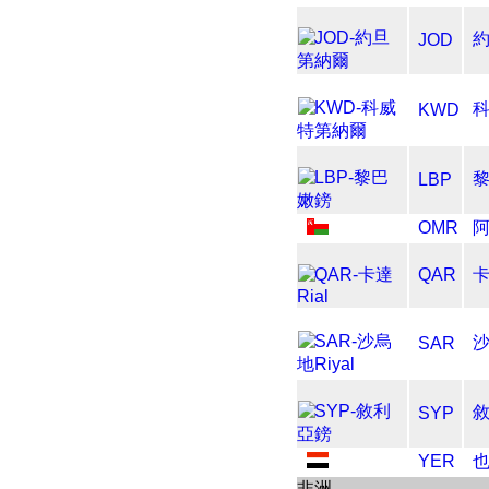
JOD
KWD
LBP
OMR
QAR
卡
沙
SAR
SYP
YER
非洲