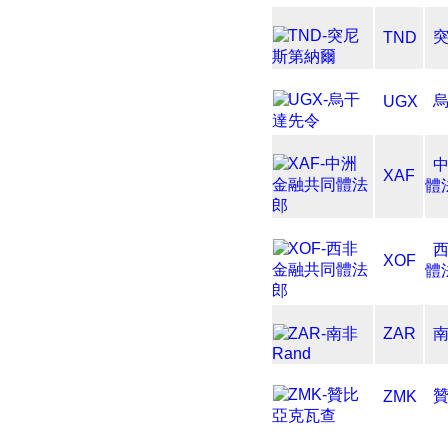
TND
UGX
XAF
體
XOF
體
ZAR
南
ZMK