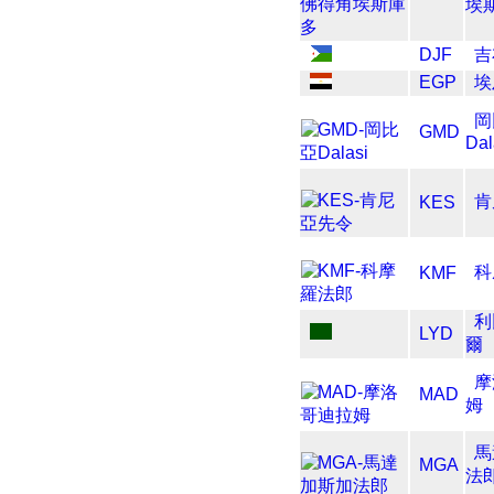
埃
DJF
吉
EGP
埃
岡
GMD
Dal
肯
KES
科
KMF
利
LYD
爾
摩
MAD
姆
馬
MGA
法