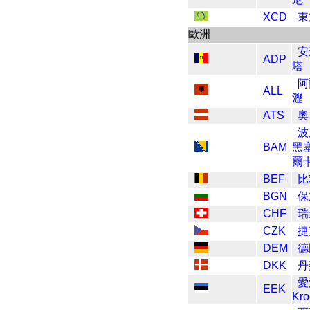
XCD
東
歐洲
安
ADP
塔
阿
ALL
瀝
ATS
奧
波
BAM
黑
爾
BEF
比
BGN
保
CHF
瑞
CZK
捷
DEM
德
DKK
丹
愛
EEK
Kr