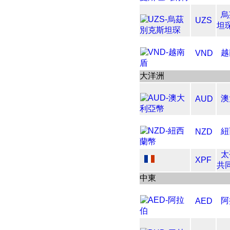
烏
UZS
坦
越
VND
大洋洲
澳
AUD
紐
NZD
太
XPF
共
中東
阿
AED