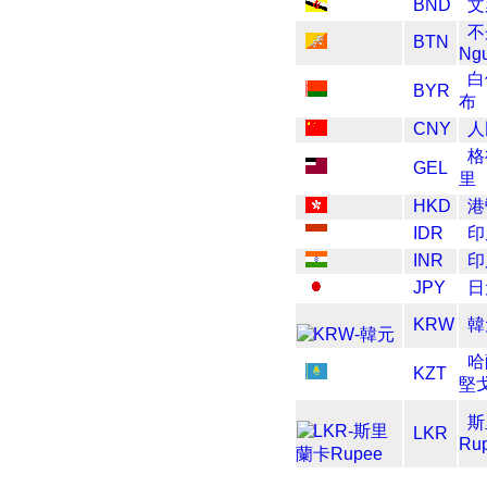
BND
文
不
BTN
Ngu
白
BYR
布
CNY
人
格
GEL
里
HKD
港
IDR
印
INR
印
JPY
日
KRW
韓
哈
KZT
堅
斯
LKR
Ru