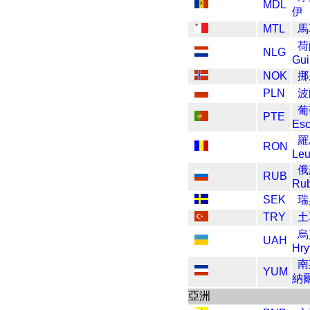
MDL
伊
MTL
馬
荷
NLG
Gui
NOK
挪
PLN
波
葡
PTE
Es
羅
RON
Le
俄
RUB
Ru
SEK
瑞
TRY
土
烏
UAH
Hry
南
YUM
納
亞洲