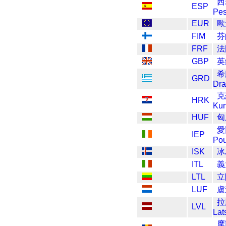
西
ESP
Pes
EUR
歐
FIM
芬
FRF
法
GBP
英
希
GRD
Dr
克
HRK
Ku
HUF
匈
愛
IEP
Po
ISK
冰
ITL
義
LTL
立
LUF
盧
拉
LVL
Lat
摩