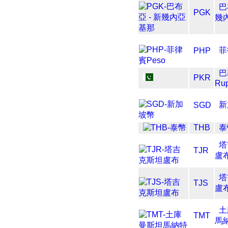
巴
PGK
幾
菲
PHP
巴
PKR
Ru
新
SGD
THB
泰
塔
TJR
盧
塔
TJS
盧
土
TMT
馬