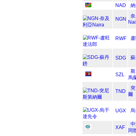
NAD
納
奈
NGN
Nai
盧
RWF
蘇
SDG
斯
SZL
馬
突
TND
爾
烏
UGX
中
XAF
同