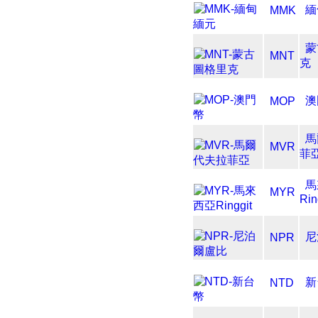
緬
MMK
蒙
MNT
克
澳
MOP
馬
MVR
菲
馬
MYR
Rin
尼
NPR
新
NTD