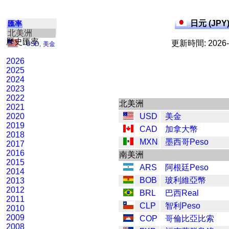
日元 (JPY
匯率
北美洲
歷史匯率
更新時間: 2026-0
USD
,
美金
2026
2025
2024
2023
2022
北美洲
2021
2020
USD
美金
2019
CAD
加拿大幣
2018
MXN
墨西哥Peso
2017
2016
南美洲
2015
ARS
阿根廷Peso
2014
BOB
玻利維亞幣
2013
2012
BRL
巴西Real
2011
CLP
智利Peso
2010
2009
COP
哥倫比亞比索
2008