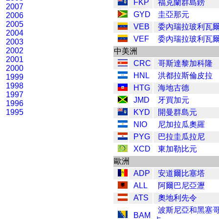
FKP
福克蘭群島鎊
2007
GYD
圭亞那元
2006
2005
VEB
委內瑞拉玻利瓦
2004
VEF
委內瑞拉玻利瓦
2003
2002
中美洲
2001
CRC
哥斯達黎加科隆
2000
HNL
洪都拉斯倫皮拉
1999
1998
HTG
海地古德
1997
JMD
牙買加元
1996
1995
KYD
開曼群島元
NIO
尼加拉瓜奧羅
PYG
巴拉圭瓜拉尼
XCD
東加勒比元
歐洲
ADP
安道爾比塞塔
ALL
阿爾巴尼亞瀝
ATS
奧地利先令
波斯尼亞和黑塞
BAM