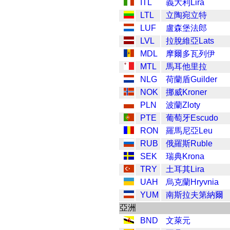
ITL
義大利Lira
LTL
立陶宛立特
LUF
盧森堡法郎
LVL
拉脫維亞Lats
MDL
摩爾多瓦列伊
MTL
馬耳他里拉
NLG
荷蘭盾Guilder
NOK
挪威Kroner
PLN
波蘭Zloty
PTE
葡萄牙Escudo
RON
羅馬尼亞Leu
RUB
俄羅斯Ruble
SEK
瑞典Krona
TRY
土耳其Lira
UAH
烏克蘭Hryvnia
YUM
南斯拉夫第納爾
亞洲
BND
文萊元