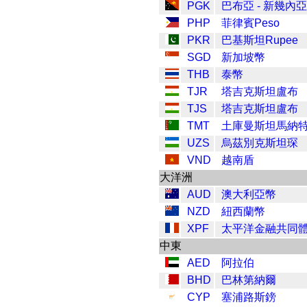
PGK
巴布亞 - 新幾內
PHP
菲律賓Peso
PKR
巴基斯坦Rupee
SGD
新加坡幣
THB
泰幣
TJR
塔吉克斯坦盧布
TJS
塔吉克斯坦盧布
TMT
土庫曼斯坦馬納
UZS
烏茲別克斯坦琛
VND
越南盾
大洋洲
AUD
澳大利亞幣
NZD
紐西蘭幣
XPF
太平洋金融共同
中東
AED
阿拉伯
BHD
巴林第納爾
CYP
塞浦路斯鎊