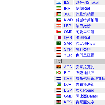
ILS
以色列Shekel
IRR
伊朗Rial
JOD
約旦第納爾
KWD
科威特第納爾
LBP
黎巴嫩鎊
OMR
阿曼里亞爾
QAR
卡達Rial
SAR
沙烏地Riyal
SYP
敘利亞鎊
YER
也門里亞爾
非洲
AOA
安哥拉寬扎
BIF
布隆迪法郎
CVE
海角佛得角埃斯
DJF
吉布提法郎
EGP
埃及Pound
GMD
岡比亞Dalasi
KES
肯尼亞先令