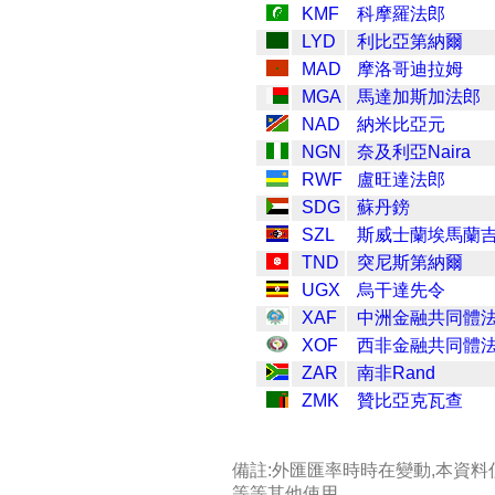
KMF
科摩羅法郎
LYD
利比亞第納爾
MAD
摩洛哥迪拉姆
MGA
馬達加斯加法郎
NAD
納米比亞元
NGN
奈及利亞Naira
RWF
盧旺達法郎
SDG
蘇丹鎊
SZL
斯威士蘭埃馬蘭
TND
突尼斯第納爾
UGX
烏干達先令
XAF
中洲金融共同體
XOF
西非金融共同體
ZAR
南非Rand
ZMK
贊比亞克瓦查
備註:外匯匯率時時在變動,本資料
等等其他使用.