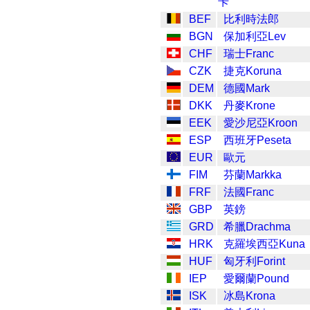
卡
BEF
比利時法郎
BGN
保加利亞Lev
CHF
瑞士Franc
CZK
捷克Koruna
DEM
德國Mark
DKK
丹麥Krone
EEK
愛沙尼亞Kroon
ESP
西班牙Peseta
EUR
歐元
FIM
芬蘭Markka
FRF
法國Franc
GBP
英鎊
GRD
希臘Drachma
HRK
克羅埃西亞Kuna
HUF
匈牙利Forint
IEP
愛爾蘭Pound
ISK
冰島Krona