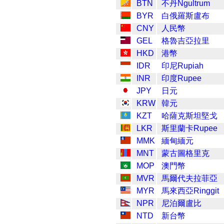
BTN
不丹Ngultrum
BYR
白俄羅斯盧布
CNY
人民幣
GEL
格魯吉亞拉里
HKD
港幣
IDR
印尼Rupiah
INR
印度Rupee
JPY
日元
KRW
韓元
KZT
哈薩克斯坦堅戈
LKR
斯里蘭卡Rupee
MMK
緬甸緬元
MNT
蒙古圖格里克
MOP
澳門幣
MVR
馬爾代夫拉菲亞
MYR
馬來西亞Ringgit
NPR
尼泊爾盧比
NTD
新台幣