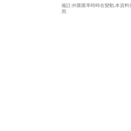
備註:外匯匯率時時在變動,本資
用.