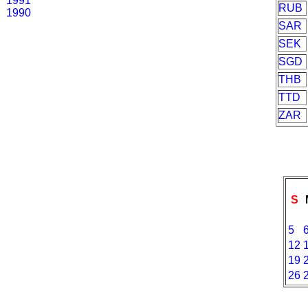
1991
RUB
1990
SAR
SEK
SGD
THB
TTD
ZAR
S
5
12
19
26