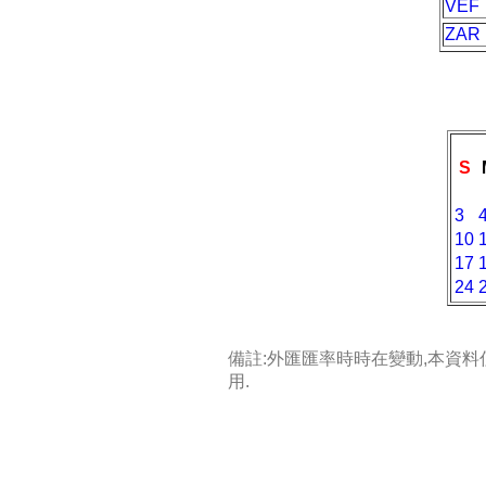
VEF
ZAR
S
3
10
17
24
備註:外匯匯率時時在變動,本資
用.