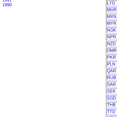
1991
LYD
1990
MUR
MXN
MYR
NOK
NPR
NZD
OMR
PKR
PLN
QAR
RUB
SAR
SEK
SGD
THB
TTD