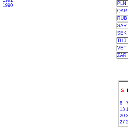
1991
PLN
1990
QAR
RUB
SAR
SEK
THB
VEF
ZAR
S
6
13
20
27