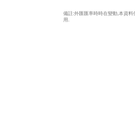
備註:外匯匯率時時在變動,本資
用.