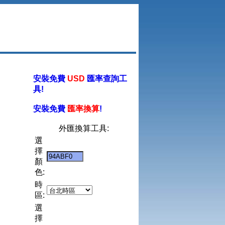
安裝免費
USD
匯率查詢工
具!
安裝免費
匯率換算
!
外匯換算工具:
選
擇
顏
色:
時
區:
選
擇