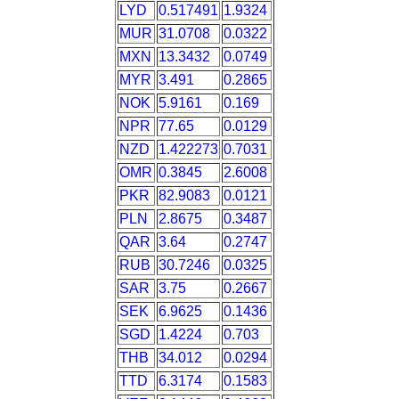
LYD
0.517491
1.9324
MUR
31.0708
0.0322
MXN
13.3432
0.0749
MYR
3.491
0.2865
NOK
5.9161
0.169
NPR
77.65
0.0129
NZD
1.422273
0.7031
OMR
0.3845
2.6008
PKR
82.9083
0.0121
PLN
2.8675
0.3487
QAR
3.64
0.2747
RUB
30.7246
0.0325
SAR
3.75
0.2667
SEK
6.9625
0.1436
SGD
1.4224
0.703
THB
34.012
0.0294
TTD
6.3174
0.1583