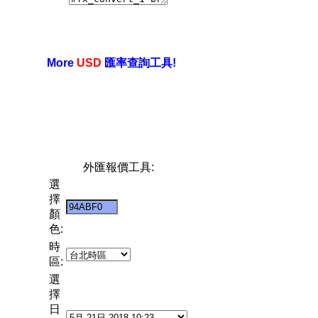
More
USD
匯率查詢工具!
外匯報價工具:
選
擇
顏
色:
時
區:
選
擇
日