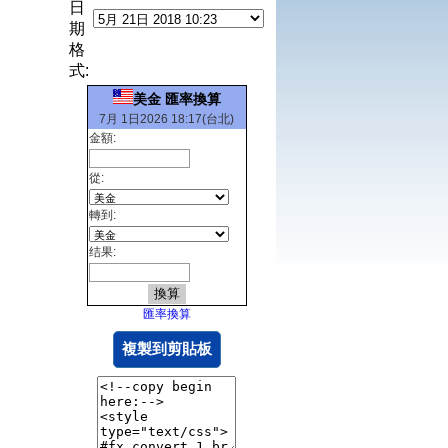
日
期
格
式:
美金 匯率換算
7月 1日2026 18:17(台北)
金額:
從:
轉到:
结果:
匯率換算
複製到剪貼板