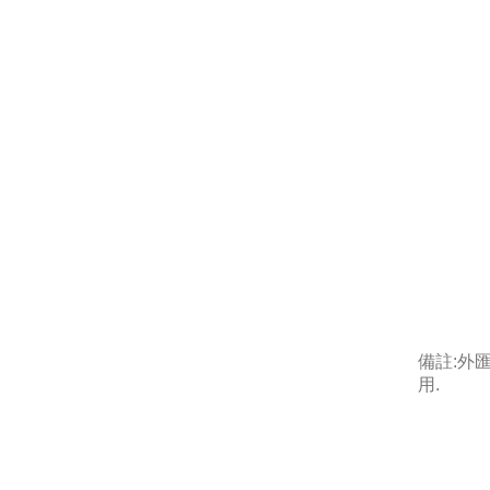
備註:外
用.