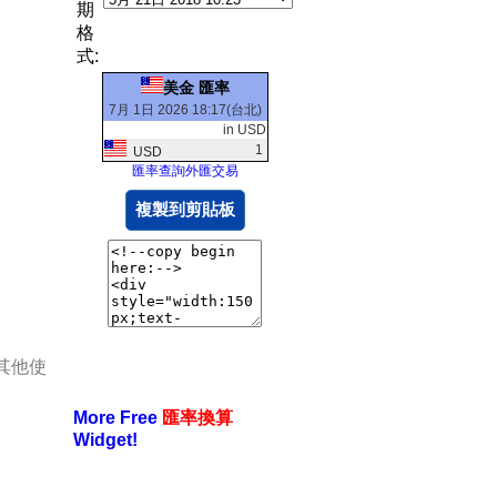
期
格
式:
美金 匯率
7月 1日 2026 18:17(台北)
in USD
1
USD
匯率查詢外匯交易
複製到剪貼板
其他使
More Free
匯率換算
Widget!