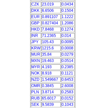
CZK
23.019
0.0434
DKK
6.6506
0.1504
EUR
0.891107
1.1222
GBP
0.827404
1.2086
HKD
7.8468
0.1274
INR
71.2365
0.014
JPY
105.43
0.0095
KRW
1215.6
0.0008
MUR
35.84
0.0279
MXN
19.463
0.0514
MYR
4.193
0.2385
NOK
8.918
0.1121
NZD
1.549667
0.6453
OMR
0.3845
2.6008
PLN
3.8714
0.2583
RUB
65.6017
0.0152
SEK
9.5839
0.1043