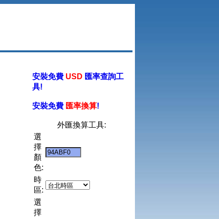
安裝免費
USD
匯率查詢工
具!
安裝免費
匯率換算
!
外匯換算工具:
選
擇
顏
色:
時
區:
選
擇