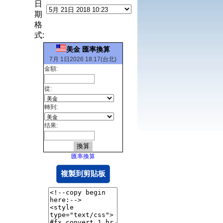
日
期
格
式:
美金 匯率換算
7月 1日2026 18:17(台北)
金額:
從:
轉到:
结果:
匯率換算
複製到剪貼板