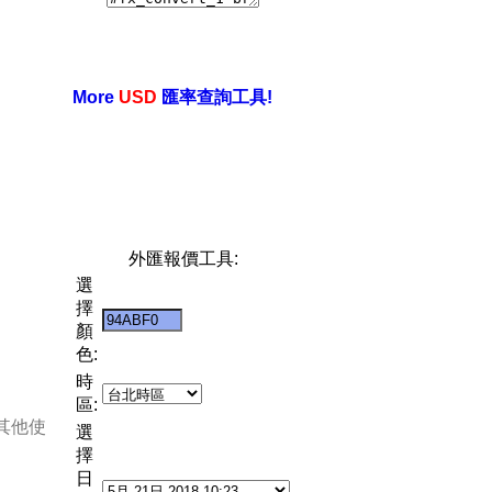
More
USD
匯率查詢工具!
外匯報價工具:
選
擇
顏
色:
時
區:
其他使
選
擇
日