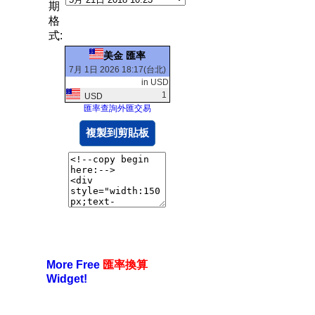
期
格
式:
美金 匯率
7月 1日 2026 18:17(台北)
in USD
1
USD
匯率查詢外匯交易
複製到剪貼板
More Free
匯率換算
Widget!