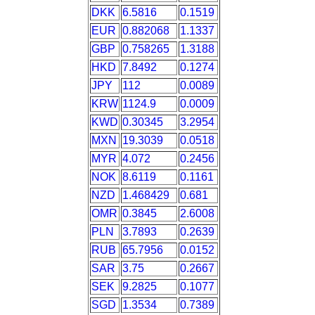
DKK
6.5816
0.1519
EUR
0.882068
1.1337
GBP
0.758265
1.3188
HKD
7.8492
0.1274
JPY
112
0.0089
KRW
1124.9
0.0009
KWD
0.30345
3.2954
MXN
19.3039
0.0518
MYR
4.072
0.2456
NOK
8.6119
0.1161
NZD
1.468429
0.681
OMR
0.3845
2.6008
PLN
3.7893
0.2639
RUB
65.7956
0.0152
SAR
3.75
0.2667
SEK
9.2825
0.1077
SGD
1.3534
0.7389