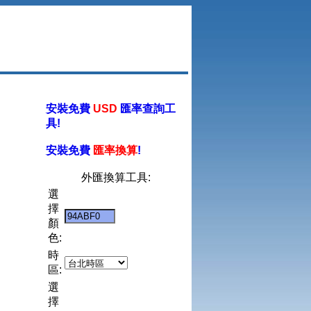
安裝免費
USD
匯率查詢工
具!
安裝免費
匯率換算
!
外匯換算工具:
選
擇
顏
色:
時
區:
選
擇