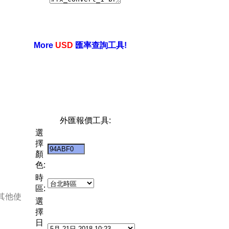
More
USD
匯率查詢工具!
外匯報價工具:
選
擇
顏
色:
時
區:
其他使
選
擇
日