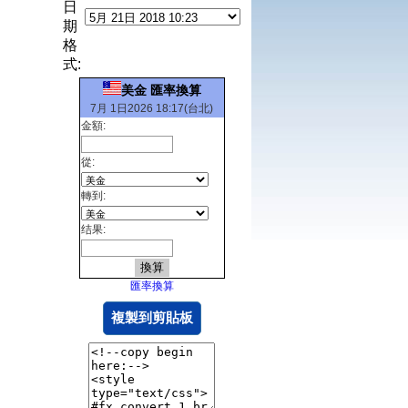
日
期
格
式:
美金 匯率換算
7月 1日2026 18:17(台北)
金額:
從:
轉到:
结果:
匯率換算
複製到剪貼板