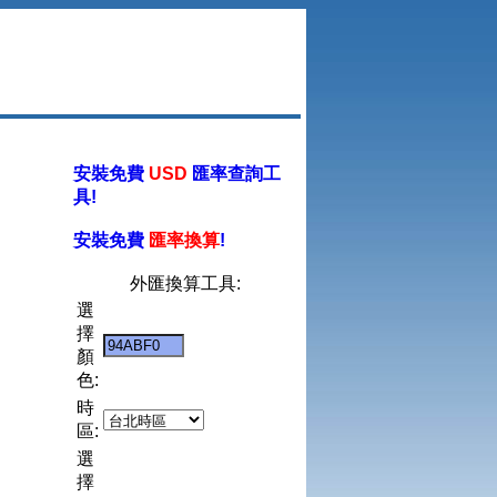
安裝免費
USD
匯率查詢工
具!
安裝免費
匯率換算
!
外匯換算工具:
選
擇
顏
色:
時
區:
選
擇