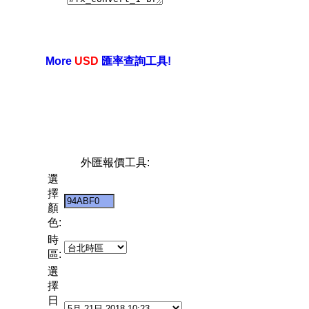
More
USD
匯率查詢工具!
外匯報價工具:
選
擇
顏
色:
時
區:
選
擇
日