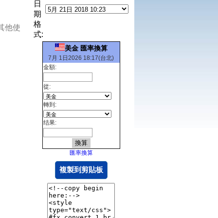
日
期
格
其他使
式:
美金 匯率換算
7月 1日2026 18:17(台北)
金額:
從:
轉到:
结果:
匯率換算
複製到剪貼板