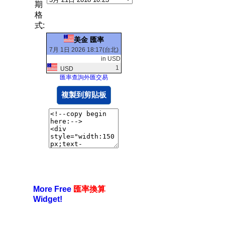
期
格
式:
美金 匯率
7月 1日 2026 18:17(台北)
in USD
1
USD
匯率查詢外匯交易
複製到剪貼板
More Free
匯率換算
Widget!