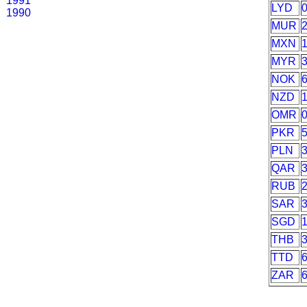
1991
LYD
1990
MUR
MXN
MYR
3
NOK
NZD
OMR
PKR
PLN
QAR
RUB
SAR
SGD
THB
TTD
ZAR
6