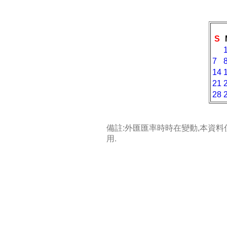
S
7
14
21
28
備註:外匯匯率時時在變動,本資
用.