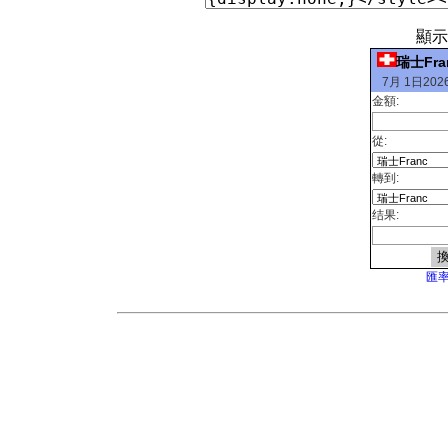
顯示
瑞士Fr
7月 1日2026
金額:
從:
轉到:
结果:
匯