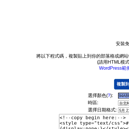
安裝免
將以下程式碼，複製貼上到你的部落格或網站
(請用HTML
WordPress範
複製
選擇顏色(
?
):
時區:
選擇日期格式: