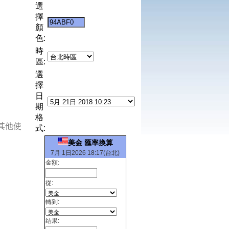
選
擇
顏
色:
時
區:
選
擇
日
期
格
其他使
式:
美金 匯率換算
7月 1日2026 18:17(台北)
金額:
從:
轉到:
结果: