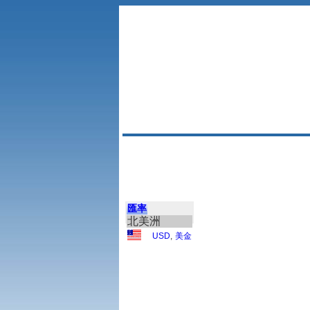
匯率
北美洲
USD
,
美金