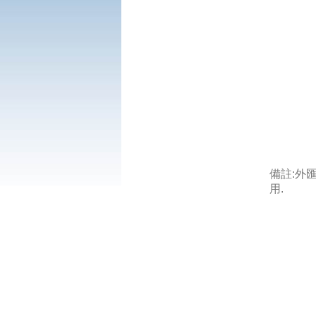
備註:外
用.