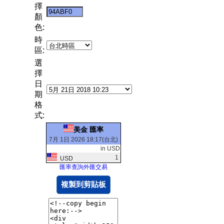
擇
顏
色:
時
區:
選
擇
日
期
格
式:
美金 匯率
7月 1日 2026 18:17(台北)
in USD
1
USD
匯率查詢外匯交易
複製到剪貼板