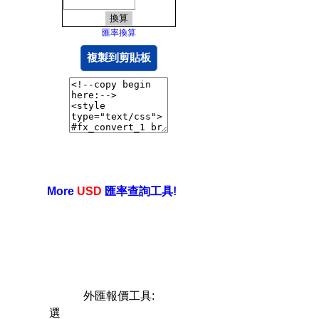
匯率換算
複製到剪貼板
More
USD
匯率查詢工具!
外匯報價工具:
選