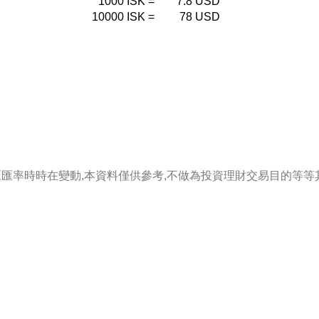
1000
ISK
=
7.8
USD
10000
ISK
=
78
USD
匯匯率時時在變動,本資料僅供參考,不做為投資理財交易目的等等